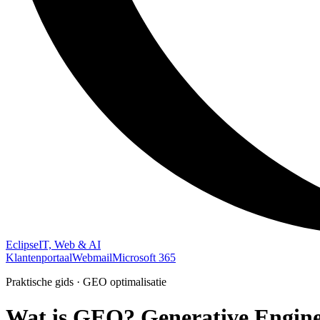
Eclipse
IT, Web & AI
Klantenportaal
Webmail
Microsoft 365
Praktische gids · GEO optimalisatie
Wat is GEO?
Generative Engin