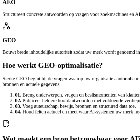
AEO
Structureert concrete antwoorden op vragen voor zoekmachines en AI-
GEO
Bouwt brede inhoudelijke autoriteit zodat uw merk wordt genoemd i
Hoe werkt GEO-optimalisatie?
Sterke GEO begint bij de vragen waarop uw organisatie aantoonbaar 
bronnen en actuele gegevens.
01.
Breng onderwerpen, vragen en beslismomenten van klanten 
02.
Publiceer heldere hoofdantwoorden met voldoende verdiepi
03.
Voeg auteurschap, bewijs, bronnen en structured data toe.
04.
Houd feiten actueel en meet waar AI-systemen uw merk n
Wat maakt een bron betrouwbaar voor AI