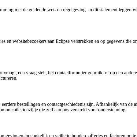
emming met de geldende wet- en regelgeving. In dit statement leggen
aties en websitebezoekers aan Eclipse verstrekken en op gegevens die o
nvraagt, een vraag stelt, het contactformulier gebruikt of op een ande
actureren.
eerdere bestellingen en contactgeschiedenis zijn. Afhankelijk van de 
nicatie, tenzij je die zelf aan ons verstrekt voor ondersteuning.
evingen toegankelijk en veilig te houden, offertes en facturen op te s