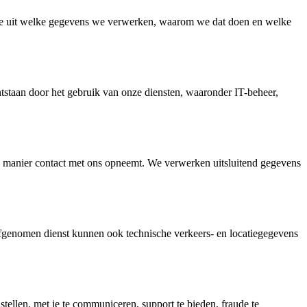
 we uit welke gegevens we verwerken, waarom we dat doen en welke
ntstaan door het gebruik van onze diensten, waaronder IT-beheer,
re manier contact met ons opneemt. We verwerken uitsluitend gegevens
afgenomen dienst kunnen ook technische verkeers- en locatiegegevens
tellen, met je te communiceren, support te bieden, fraude te